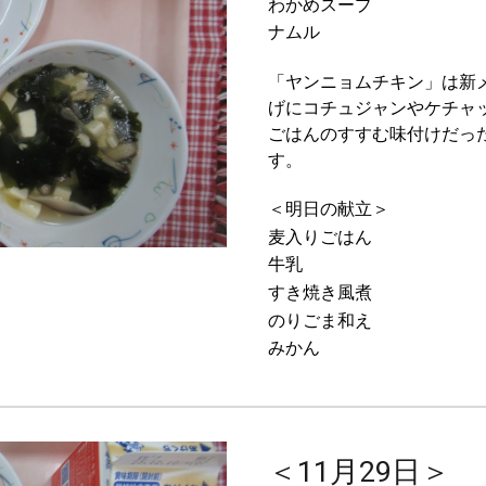
わかめスープ
ナムル
「ヤンニョムチキン」は新
げにコチュジャンやケチャ
ごはんのすすむ味付けだっ
す。
＜
明日
の献立＞
麦入りごはん
牛乳
すき焼き風煮
のりごま和え
みかん
＜11月29日＞