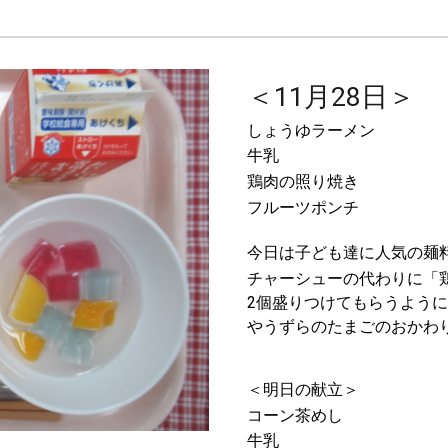
＜11月28日＞
しょうゆラーメン
牛乳
鶏肉の照り焼き
フルーツポンチ
今日は子ども達に人気の麺
チャーシューの代わりに「
2個盛りつけてもらうよう
やうずらのたまごのおかわ
＜明日の献立＞
コーン茶めし
牛乳