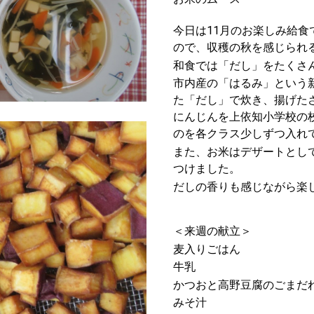
今日は11月のお楽しみ給食で
ので、収穫の秋を感じられ
和食では「だし」をたくさ
市内産の「はるみ」という
た「だし」で炊き、揚げた
にんじんを上依知小学校の
のを各クラス少しずつ入れ
また、お米はデザートとし
つけました。
だしの香りも感じながら楽
＜来週の献立＞
麦入りごはん
牛乳
かつおと高野豆腐のごまだ
みそ汁