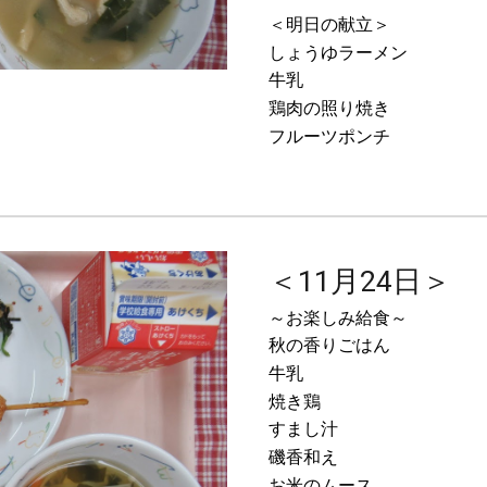
＜明日の献立＞
しょうゆラーメン
牛乳
鶏肉の照り焼き
フルーツポンチ
＜11月24日＞
～お楽しみ給食～
秋の香りごはん
牛乳
焼き鶏
すまし汁
磯香和え
お米のムース