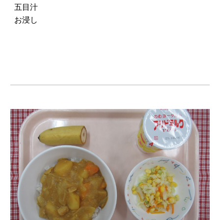
五目汁
お浸し