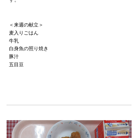
＜
来週
の献立
＞
麦入りごはん
牛乳
白身魚の照り焼き
豚汁
五目豆