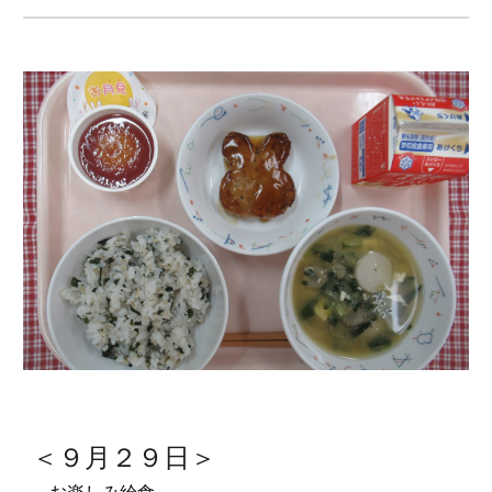
＜９月２
９
日＞