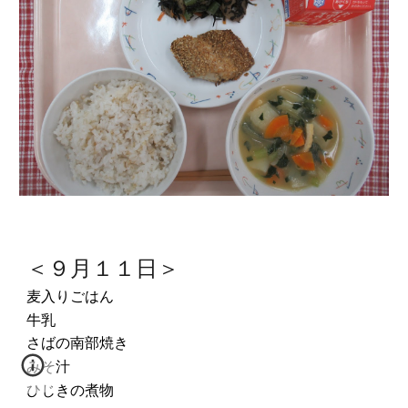
＜９月１１日＞
麦入りごはん
牛乳
さばの南部焼き
みそ汁
ひじきの煮物